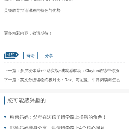
英锐教育辩论课程的特色与优势
……
更多精彩内容，敬请期待！
辩论
分享
上一篇：多层次体系+互动实战+成就感驱动：Clayton教练带你预
览“辩论课天花板”！【教练专访·中】
下一篇：英文分级读物终极对比：Raz、海尼曼、牛津阅读树怎么
选？附年龄适配指南
您可能感兴趣的
哈佛妈妈：父母在送孩子留学路上扮演的角色！
耶鲁妈妈亲身分享，讲清留学路上4个核心问题