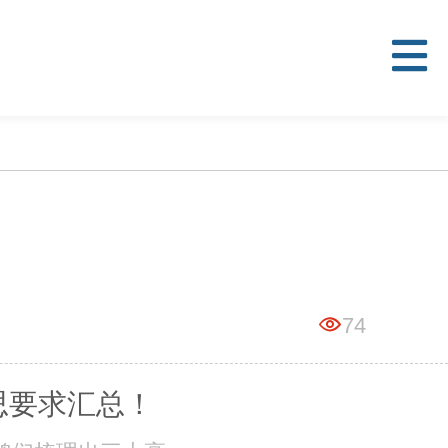
74
雅思要求汇总！