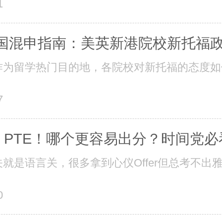
1
6多国混申指南：美英新港院校新托福
为留学热门目的地，各院校对新托福的态度如何
7
S PTE！哪个更容易出分？时间党
就是语言关，很多拿到心仪Offer但总考不出雅
0