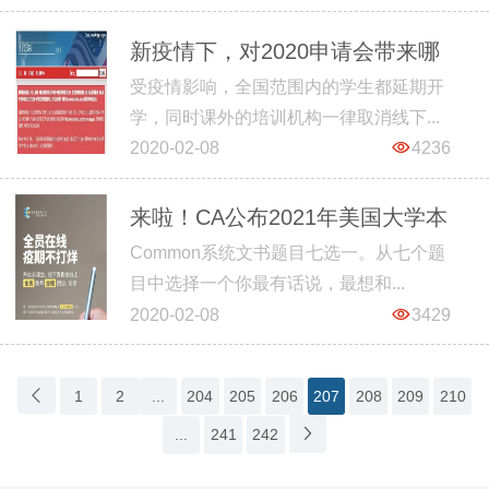
新疫情下，对2020申请会带来哪
受疫情影响，全国范围内的学生都延期开
些影响？宅在家中，同学们能做
学，同时课外的培训机构一律取消线下...
些什么？
2020-02-08
4236
来啦！CA公布2021年美国大学本
Common系统文书题目七选一。从七个题
科申请essay题目
目中选择一个你最有话说，最想和...
2020-02-08
3429
1
2
...
204
205
206
207
208
209
210
...
241
242