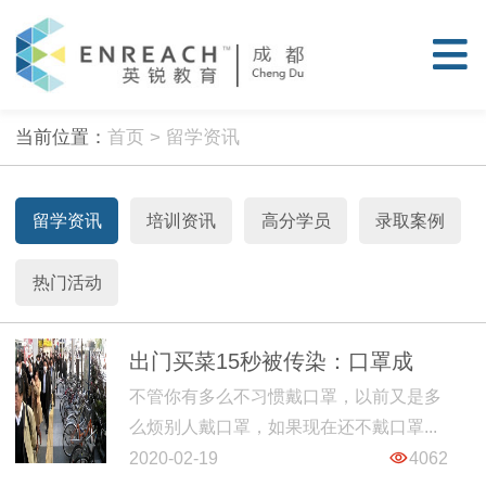
当前位置：
首页
> 留学资讯
留学资讯
培训资讯
高分学员
录取案例
热门活动
出门买菜15秒被传染：口罩成
不管你有多么不习惯戴口罩，以前又是多
为“奢侈品”的现在，为何西方歧
么烦别人戴口罩，如果现在还不戴口罩...
视戴口罩的华人？
2020-02-19
4062