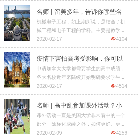
名师 | 留美多年，告诉你哪些名
机械电子工程，如上期所说，是结合了机
校的热门专业值得申请！
械工程和电子工程的学科。主要是教学...
2020-02-17
4104
疫情下害怕高考受影响，你可以
申请加拿大大学都需要学生的高中成绩，
看看海外预科-加拿大篇
各大名校近年来陆续开始明确要求学生...
2020-02-17
4514
名师 | 高中乱参加课外活动？小
课外活动一直是美国大学非常看中的一个
心吃力不讨好
部分，除标化成绩之外，如何更好、更...
2020-02-09
4256